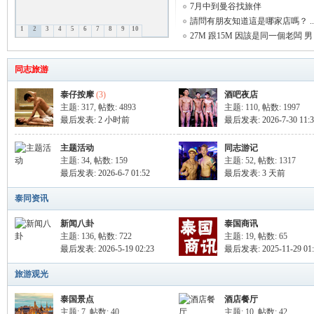
7月中到曼谷找旅伴
請問有朋友知道這是哪家店嗎？ ..
1
2
3
4
5
6
7
8
9
10
27M 跟15M 因該是同一個老闆 男 .
致
同志旅游
泰仔按摩
(3)
酒吧夜店
主题: 317
,
帖数: 4893
主题: 110
,
帖数: 1997
最后发表:
2 小时前
最后发表: 2026-7-30 11:3
主题活动
同志游记
主题: 34
,
帖数: 159
主题: 52
,
帖数: 1317
最后发表: 2026-6-7 01:52
最后发表:
3 天前
暹
泰同资讯
新闻八卦
泰国商讯
主题: 136
,
帖数: 722
主题: 19
,
帖数: 65
最后发表: 2026-5-19 02:23
最后发表: 2025-11-29 01:
旅游观光
泰国景点
酒店餐厅
主题: 7
,
帖数: 40
主题: 10
,
帖数: 42