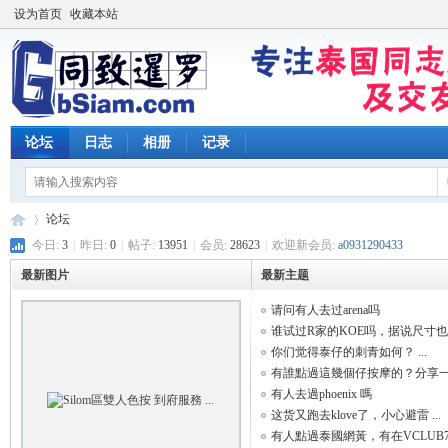
设为首页
收藏本站
论坛
日志
相册
记录
论坛
今日:
3
|
昨日:
0
|
帖子:
13951
|
会员:
28623
|
欢迎新会员:
a0931290433
最新图片
最新主题
同
»
请问有人去过arena吗
谁试过R家的KOE吗，据说尺寸也大 
你们觉得泰仔的刺青如何？ ...
有誰點過這幾個仔按摩的？分享一 .
有人去過phoenix 嗎
这货又跑去klove了，小心避雷 ...
有人點過泰國網黃，有在VCLUB7服 