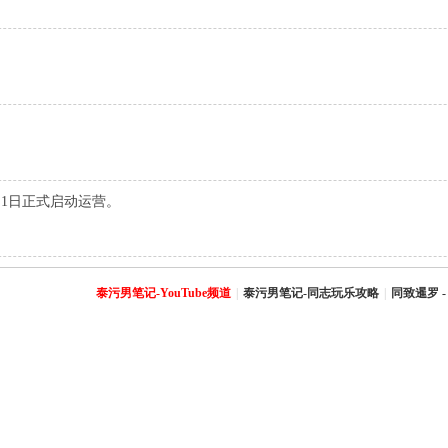
2月1日正式启动运营。
泰污男笔记-YouTube频道
|
泰污男笔记-同志玩乐攻略
|
同致暹罗 -