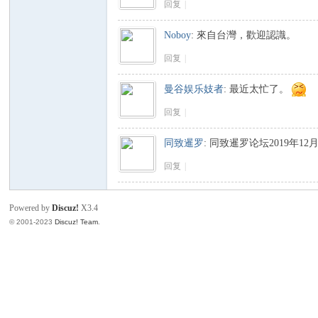
回复
|
Noboy
:
來自台灣，歡迎認識。
致
回复
|
曼谷娱乐妓者
:
最近太忙了。
回复
|
同致暹罗
:
同致暹罗论坛2019年1
回复
|
暹
Powered by
Discuz!
X3.4
© 2001-2023
Discuz! Team
.